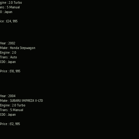
gine : 2.0 Turbo
ans : 5 Manual
O : Japan
ice : £24, 995
Year : 2002
Make : Honda Stepwagon
Engine : 2.0
Trans : Auto
COO : Japan
Price : £10, 995
Year : 2004
Make : SUBARU IMPREZA V-LTD
Engine : 2.0 Turbo
Trans : 5 Manual
COO : Japan
Price : £12, 995