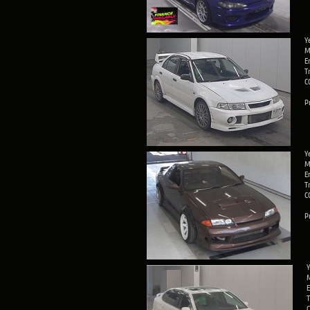
Y
M
E
T
C
P
Y
M
E
T
C
P
Y
M
E
T
C