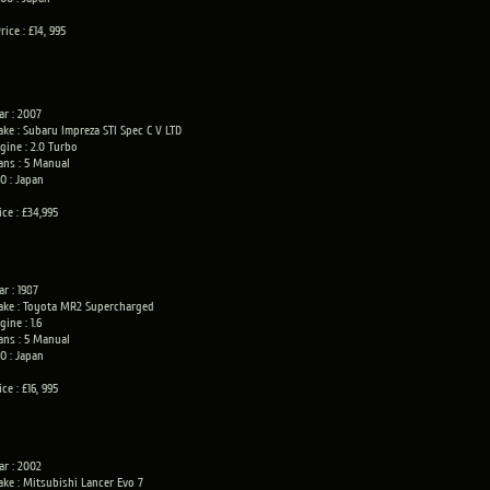
rice : £14, 995
ar : 2007
ke : Subaru Impreza STI Spec C V LTD
gine : 2.0 Turbo
ans : 5 Manual
O : Japan
ice : £34,995
ar : 1987
ke : Toyota MR2 Supercharged
gine : 1.6
ans : 5 Manual
O : Japan
ice : £16, 995
ar : 2002
ke : Mitsubishi Lancer Evo 7