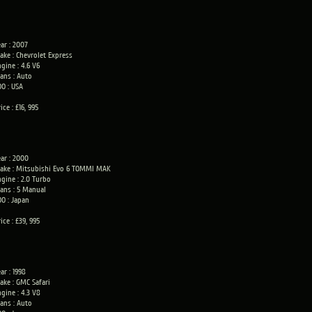
ar : 2007
ake : Chevrolet Express
gine : 4.6 V6
rans : Auto
OO : USA
ice : £16, 995
ear : 2000
ake : Mitsubishi Evo 6 TOMMI MAK
ngine : 2.0 Turbo
rans : 5 Manual
OO : Japan
ice : £39, 995
ar : 1998
ake : GMC Safari
gine : 4.3 V8
rans : Auto