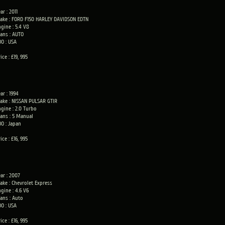
ar : 2011
ake : FORD F150 HARLEY DAVIDSON EDTN
gine : 5.4 V8
rans : AUTO
OO : USA
ice : £19, 995
ar : 1994
ake : NISSAN PULSAR GTIR
ngine : 2.0 Turbo
rans : 5 Manual
OO : Japan
ice : £16, 995
ar : 2007
ake : Chevrolet Express
gine : 4.6 V6
rans : Auto
OO : USA
ice : £16, 995