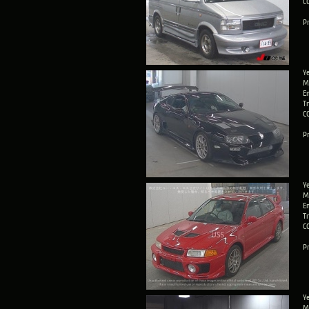
C
Pr
Ye
M
E
T
C
Pr
Ye
M
E
T
C
Pr
Ye
M