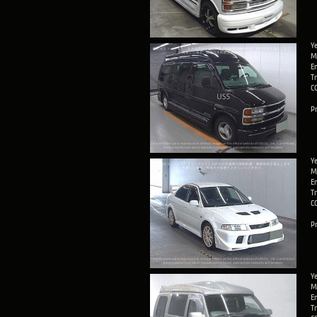
Ye
M
En
T
C
Pr
Y
M
E
T
C
Pr
Ye
M
En
T