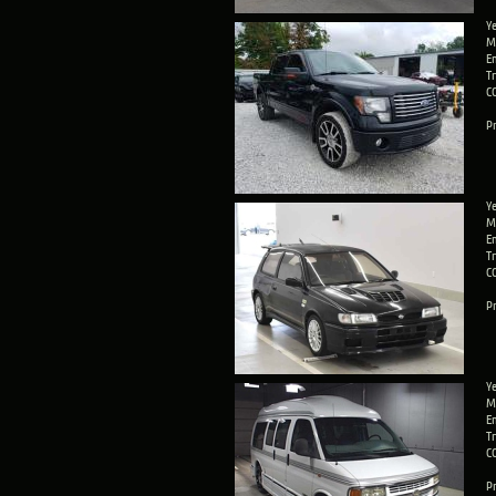
Ye
M
En
T
C
Pr
Ye
M
E
T
C
Pr
Ye
M
En
T
C
Pr