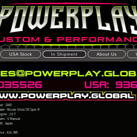
USA Stock
In Shipment
About Us
ar : 2001
ke : Nissan Silvia S15 Spec R
gine : 2.0 T
rans : 5 Manual
OO : Japan
ice : £24, 995