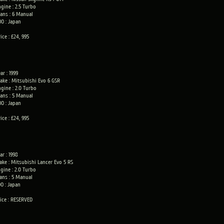
gine : 2.5 Turbo
rans : 6 Manual
OO : Japan
ice : £24, 995
ar : 1999
ake : Mitsubishi Evo 6 GSR
ngine : 2.0 Turbo
rans : 5 Manual
OO : Japan
ice : £24, 995
ar : 1998
ke : Mitsubishi Lancer Evo 5 RS
gine : 2.0 Turbo
ans : 5 Manual
O : Japan
ice : RESERVED