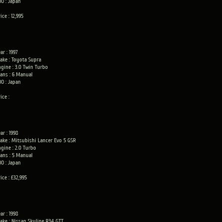
OO : Japan
ice : 12,995
ar : 1997
ake : Toyota Supra
ngine : 3.0 Twin Turbo
rans : 6 Manual
OO : Japan
ice :
ar : 1998
ake : Mitsubishi Lancer Evo 5 GSR
ngine : 2.0 Turbo
rans : 5 Manual
OO : Japan
ice : £32,995
ar : 1998
ake : Nissan Skyline R34 GTT