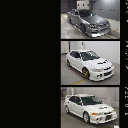
En
T
C
Pr
Ye
M
E
T
C
Pr
Ye
Ma
En
Tr
CO
Pr