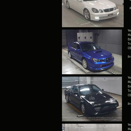
P
Ye
Ma
En
Tr
CO
Pr
Ye
Ma
En
Tr
CO
Pr
Ye
Ma