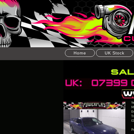
Home
UK Stock
Ye
Ma
En
T
C
Pr