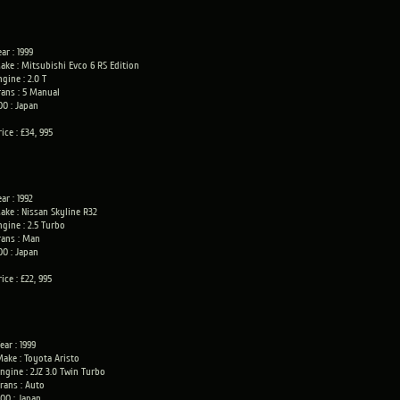
ear : 1999
ake : Mitsubishi Evco 6 RS Edition
ngine : 2.0 T
rans : 5 Manual
OO : Japan
rice : £34, 995
ear : 1992
ake : Nissan Skyline R32
ngine : 2.5 Turbo
rans : Man
OO : Japan
rice : £22, 995
ear : 1999
ake : Toyota Aristo
ngine : 2JZ 3.0 Twin Turbo
rans : Auto
OO : Japan